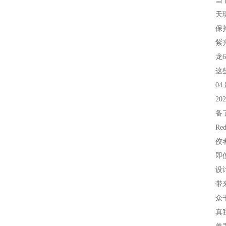
当
天
保
紫
龙
这
0
2
备
R
佼
即
设
带
众
真