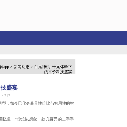
人，...
电影《731》最新消息, 英文片名亮...
海能达数字对讲机怎么样，解
app
>
新闻动态
> 百元神机: 千元体验下
的平价科技盛宴
科技盛宴
：212
端机型，如今已化身兼具性价比与实用性的智
小张回忆道，“你难以想象一款几百元的二手手