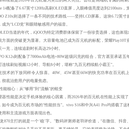
幕和续航是2026年百元机最为突出的两大亮点。曾经是高端机专属的高刷
te 14配备了6.67英寸120Hz高刷OLED直屏，入眼峰值亮度达到2100ni
QOO Z10x则选择了一条不同的技术路线——坚持LCD屏幕。这块6.72英寸
，成为“LCD党”和眼睛敏感用户的福音。
OLED当道的年代，iQOO为特定消费群体保留了一份珍贵选择，这也体
航方面的突破更为显著。大容量电池已成为百元机的标配，荣耀Play10T搭
天一充，连续追剧时长高达29小时。
PPO K12s则配备了7000mAh电池+80W超级闪充的组合，官方甚至
可连续刷短视频12小时、导航8小时，堪称“九百元档续航小霸王”。
充技术的下放同样令人惊喜。40W、45W甚至66W的快充功率在百元
，彻底治愈用户的电量焦虑。
3 性能核心：从“够用”到“流畅”的蜕变
理器性能是决定手机体验的核心因素，而2026年的百元机在性能上实现了
，如今成为百元机市场的“性能担当”。vivo S16和中兴A41 Pro均搭
使用和主流游戏方面表现出色。
骁龙870主打的就是一个‘稳’字。”数码评测师老羽评价道，“在微信、