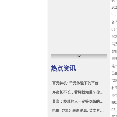
机
2
h
备
0
2
消
曾
提
这
热点资讯
己
“
百元神机: 千元体验下的平价科技盛宴
种
寿命长不长，看脚就知道？你的脚有这
市
莫言：炒菜的人一定等吃饭的人，吃饭的
映
0
电影《731》最新消息, 英文片名亮了! 这条