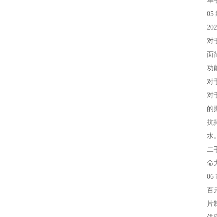
单
0
2
对
面
功
对
对
的
抗
水
二
命
0
百
片