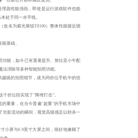
像一些新芯片那样疯狂发热。”
载的这枚处理器性能强劲，即使是运行游戏软件也能
性能基本处于同一水平线。
（改名为紫光展锐T8100）整体性能接近骁
性能基础。
拍照功能，如今已有显著提升。努比亚小牛配
I魔法消除等多种智能拍照功能。
元价位提供越级的拍照细节，成为同价位手机中的佼
在这个价位段实现了“降维打击”。
82克的重量，在当今普遍“超重”的手机市场中
住了光影流动的瞬间，视觉高级感足以秒杀一
3英寸小屏与6.9英寸大屏之间，很好地兼顾了