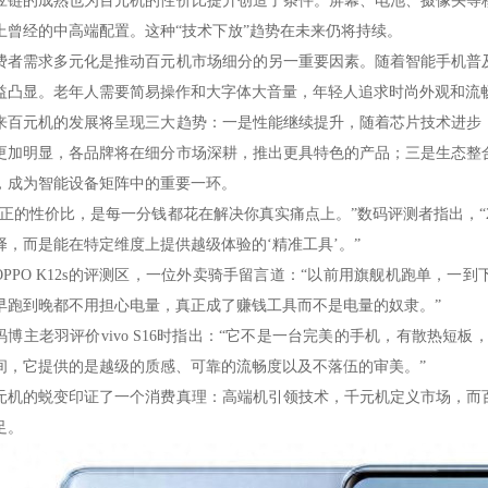
应链的成熟也为百元机的性价比提升创造了条件。屏幕、电池、摄像头等
上曾经的中高端配置。这种“技术下放”趋势在未来仍将持续。
费者需求多元化是推动百元机市场细分的另一重要因素。随着智能手机普
益凸显。老年人需要简易操作和大字体大音量，年轻人追求时尚外观和流
来百元机的发展将呈现三大趋势：一是性能继续提升，随着芯片技术进步
更加明显，各品牌将在细分市场深耕，推出更具特色的产品；三是生态整
，成为智能设备矩阵中的重要一环。
真正的性价比，是每一分钱都花在解决你真实痛点上。”数码评测者指出，“2
择，而是能在特定维度上提供越级体验的‘精准工具’。”
OPPO K12s的评测区，一位外卖骑手留言道：“以前用旗舰机跑单，
早跑到晚都不用担心电量，真正成了赚钱工具而不是电量的奴隶。”
码博主老羽评价vivo S16时指出：“它不是一台完美的手机，有散热短板，
间，它提供的是越级的质感、可靠的流畅度以及不落伍的审美。”
元机的蜕变印证了一个消费真理：高端机引领技术，千元机定义市场，而
足。